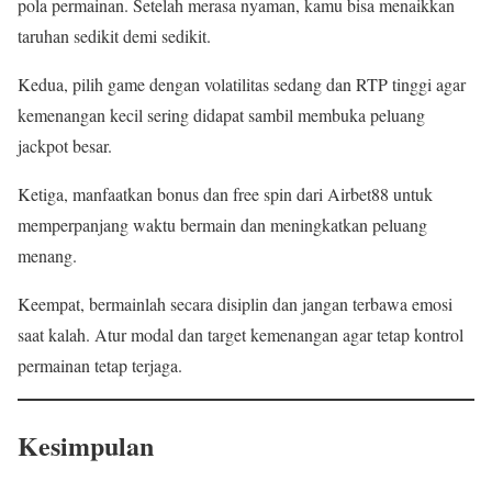
pola permainan. Setelah merasa nyaman, kamu bisa menaikkan
taruhan sedikit demi sedikit.
Kedua, pilih game dengan volatilitas sedang dan RTP tinggi agar
kemenangan kecil sering didapat sambil membuka peluang
jackpot besar.
Ketiga, manfaatkan bonus dan free spin dari Airbet88 untuk
memperpanjang waktu bermain dan meningkatkan peluang
menang.
Keempat, bermainlah secara disiplin dan jangan terbawa emosi
saat kalah. Atur modal dan target kemenangan agar tetap kontrol
permainan tetap terjaga.
Kesimpulan