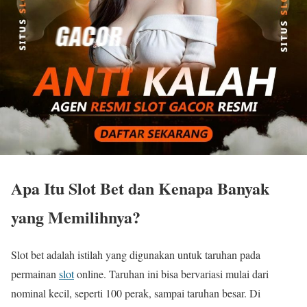
Apa Itu Slot Bet dan Kenapa Banyak
yang Memilihnya?
Slot bet adalah istilah yang digunakan untuk taruhan pada
permainan
slot
online. Taruhan ini bisa bervariasi mulai dari
nominal kecil, seperti 100 perak, sampai taruhan besar. Di