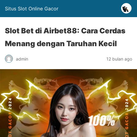
Situs Slot Online Gacor
Slot Bet di Airbet88: Cara Cerdas
Menang dengan Taruhan Kecil
admin
12 bulan ago