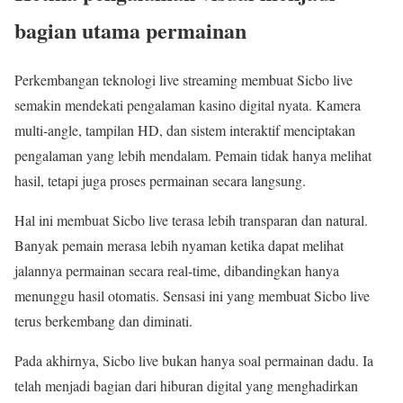
bagian utama permainan
Perkembangan teknologi live streaming membuat Sicbo live
semakin mendekati pengalaman kasino digital nyata. Kamera
multi-angle, tampilan HD, dan sistem interaktif menciptakan
pengalaman yang lebih mendalam. Pemain tidak hanya melihat
hasil, tetapi juga proses permainan secara langsung.
Hal ini membuat Sicbo live terasa lebih transparan dan natural.
Banyak pemain merasa lebih nyaman ketika dapat melihat
jalannya permainan secara real-time, dibandingkan hanya
menunggu hasil otomatis. Sensasi ini yang membuat Sicbo live
terus berkembang dan diminati.
Pada akhirnya, Sicbo live bukan hanya soal permainan dadu. Ia
telah menjadi bagian dari hiburan digital yang menghadirkan