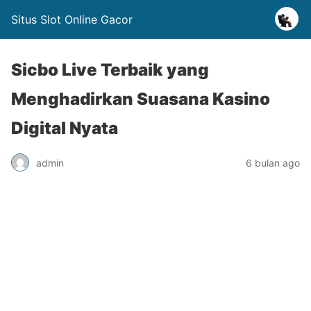
Situs Slot Online Gacor
Sicbo Live Terbaik yang
Menghadirkan Suasana Kasino
Digital Nyata
admin
6 bulan ago