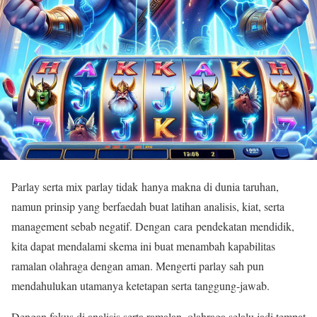
Parlay serta mix parlay tidak hanya makna di dunia taruhan,
namun prinsip yang berfaedah buat latihan analisis, kiat, serta
management sebab negatif. Dengan cara pendekatan mendidik,
kita dapat mendalami skema ini buat menambah kapabilitas
ramalan olahraga dengan aman. Mengerti parlay sah pun
mendahulukan utamanya ketetapan serta tanggung-jawab.
Dengan fokus di analisis serta ramalan, olahraga selalu jadi tempat