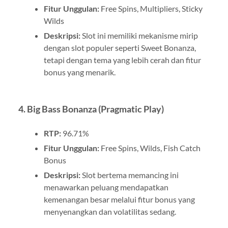
Fitur Unggulan:
Free Spins, Multipliers, Sticky
Wilds
Deskripsi:
Slot ini memiliki mekanisme mirip
dengan slot populer seperti Sweet Bonanza,
tetapi dengan tema yang lebih cerah dan fitur
bonus yang menarik.
4.
Big Bass Bonanza (Pragmatic Play)
RTP:
96.71%
Fitur Unggulan:
Free Spins, Wilds, Fish Catch
Bonus
Deskripsi:
Slot bertema memancing ini
menawarkan peluang mendapatkan
kemenangan besar melalui fitur bonus yang
menyenangkan dan volatilitas sedang.