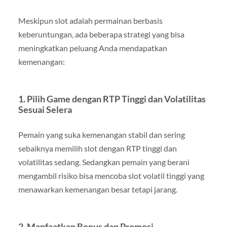
Meskipun slot adalah permainan berbasis
keberuntungan, ada beberapa strategi yang bisa
meningkatkan peluang Anda mendapatkan
kemenangan:
1.
Pilih Game dengan RTP Tinggi dan Volatilitas
Sesuai Selera
Pemain yang suka kemenangan stabil dan sering
sebaiknya memilih slot dengan RTP tinggi dan
volatilitas sedang. Sedangkan pemain yang berani
mengambil risiko bisa mencoba slot volatil tinggi yang
menawarkan kemenangan besar tetapi jarang.
2.
Manfaatkan Bonus dan Promosi