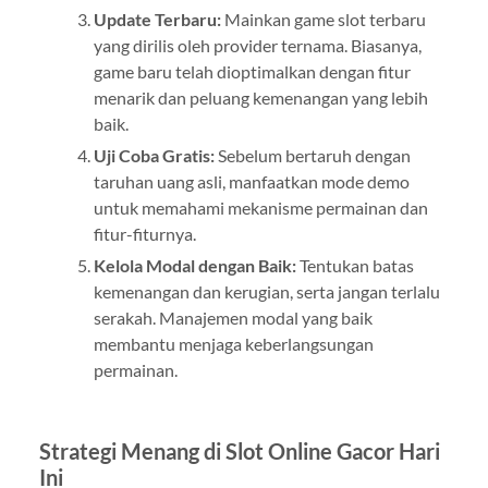
Update Terbaru:
Mainkan game slot terbaru
yang dirilis oleh provider ternama. Biasanya,
game baru telah dioptimalkan dengan fitur
menarik dan peluang kemenangan yang lebih
baik.
Uji Coba Gratis:
Sebelum bertaruh dengan
taruhan uang asli, manfaatkan mode demo
untuk memahami mekanisme permainan dan
fitur-fiturnya.
Kelola Modal dengan Baik:
Tentukan batas
kemenangan dan kerugian, serta jangan terlalu
serakah. Manajemen modal yang baik
membantu menjaga keberlangsungan
permainan.
Strategi Menang di Slot Online Gacor Hari
Ini