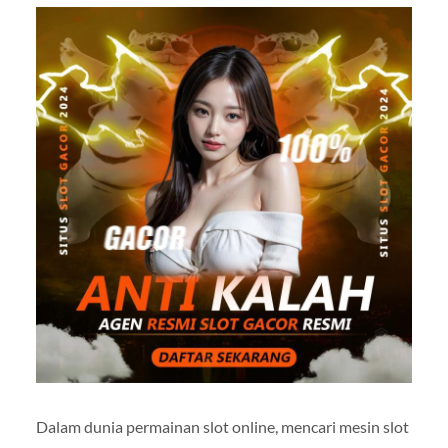
Dalam dunia permainan slot online, mencari mesin slot