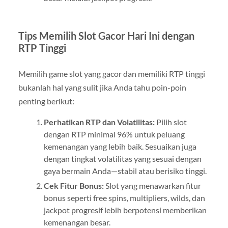
Tips Memilih Slot Gacor Hari Ini dengan
RTP Tinggi
Memilih game slot yang gacor dan memiliki RTP tinggi
bukanlah hal yang sulit jika Anda tahu poin-poin
penting berikut:
Perhatikan RTP dan Volatilitas:
Pilih slot
dengan RTP minimal 96% untuk peluang
kemenangan yang lebih baik. Sesuaikan juga
dengan tingkat volatilitas yang sesuai dengan
gaya bermain Anda—stabil atau berisiko tinggi.
Cek Fitur Bonus:
Slot yang menawarkan fitur
bonus seperti free spins, multipliers, wilds, dan
jackpot progresif lebih berpotensi memberikan
kemenangan besar.