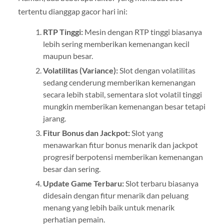
tertentu dianggap gacor hari ini:
RTP Tinggi:
Mesin dengan RTP tinggi biasanya
lebih sering memberikan kemenangan kecil
maupun besar.
Volatilitas (Variance):
Slot dengan volatilitas
sedang cenderung memberikan kemenangan
secara lebih stabil, sementara slot volatil tinggi
mungkin memberikan kemenangan besar tetapi
jarang.
Fitur Bonus dan Jackpot:
Slot yang
menawarkan fitur bonus menarik dan jackpot
progresif berpotensi memberikan kemenangan
besar dan sering.
Update Game Terbaru:
Slot terbaru biasanya
didesain dengan fitur menarik dan peluang
menang yang lebih baik untuk menarik
perhatian pemain.