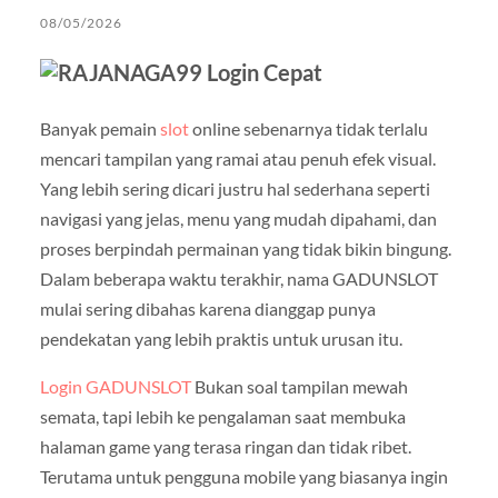
08/05/2026
Banyak pemain
slot
online sebenarnya tidak terlalu
mencari tampilan yang ramai atau penuh efek visual.
Yang lebih sering dicari justru hal sederhana seperti
navigasi yang jelas, menu yang mudah dipahami, dan
proses berpindah permainan yang tidak bikin bingung.
Dalam beberapa waktu terakhir, nama GADUNSLOT
mulai sering dibahas karena dianggap punya
pendekatan yang lebih praktis untuk urusan itu.
Login GADUNSLOT
Bukan soal tampilan mewah
semata, tapi lebih ke pengalaman saat membuka
halaman game yang terasa ringan dan tidak ribet.
Terutama untuk pengguna mobile yang biasanya ingin