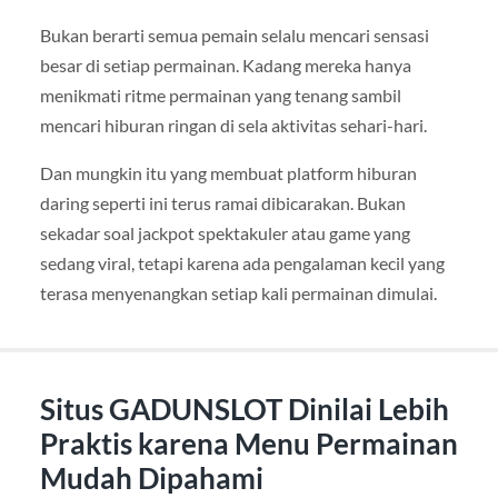
Bukan berarti semua pemain selalu mencari sensasi
besar di setiap permainan. Kadang mereka hanya
menikmati ritme permainan yang tenang sambil
mencari hiburan ringan di sela aktivitas sehari-hari.
Dan mungkin itu yang membuat platform hiburan
daring seperti ini terus ramai dibicarakan. Bukan
sekadar soal jackpot spektakuler atau game yang
sedang viral, tetapi karena ada pengalaman kecil yang
terasa menyenangkan setiap kali permainan dimulai.
Situs GADUNSLOT Dinilai Lebih
Praktis karena Menu Permainan
Mudah Dipahami