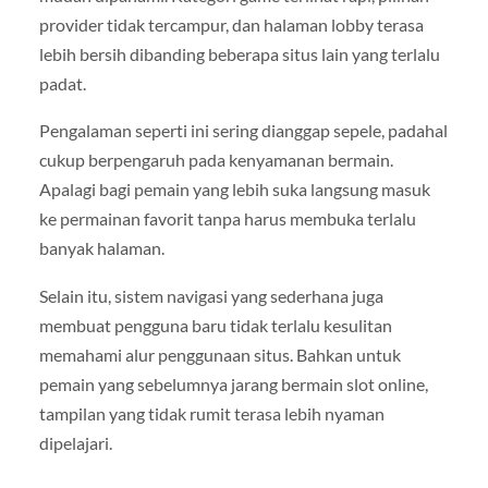
provider tidak tercampur, dan halaman lobby terasa
lebih bersih dibanding beberapa situs lain yang terlalu
padat.
Pengalaman seperti ini sering dianggap sepele, padahal
cukup berpengaruh pada kenyamanan bermain.
Apalagi bagi pemain yang lebih suka langsung masuk
ke permainan favorit tanpa harus membuka terlalu
banyak halaman.
Selain itu, sistem navigasi yang sederhana juga
membuat pengguna baru tidak terlalu kesulitan
memahami alur penggunaan situs. Bahkan untuk
pemain yang sebelumnya jarang bermain slot online,
tampilan yang tidak rumit terasa lebih nyaman
dipelajari.