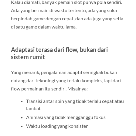
Kalau diamati, banyak pemain slot punya pola sendiri.
Ada yang bermain di waktu tertentu, ada yang suka
berpindah game dengan cepat, dan ada juga yang setia
di satu game dalam waktu lama.
Adaptasi terasa dari flow, bukan dari
sistem rumit
Yang menarik, pengalaman adaptif seringkali bukan
datang dari teknologi yang terlalu kompleks, tapi dari
flow permainan itu sendiri. Misalnya:
Transisi antar spin yang tidak terlalu cepat atau
lambat
Animasi yang tidak mengganggu fokus
Waktu loading yang konsisten