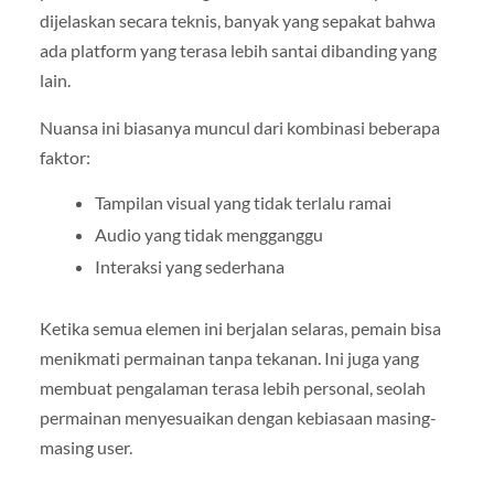
dijelaskan secara teknis, banyak yang sepakat bahwa
ada platform yang terasa lebih santai dibanding yang
lain.
Nuansa ini biasanya muncul dari kombinasi beberapa
faktor:
Tampilan visual yang tidak terlalu ramai
Audio yang tidak mengganggu
Interaksi yang sederhana
Ketika semua elemen ini berjalan selaras, pemain bisa
menikmati permainan tanpa tekanan. Ini juga yang
membuat pengalaman terasa lebih personal, seolah
permainan menyesuaikan dengan kebiasaan masing-
masing user.