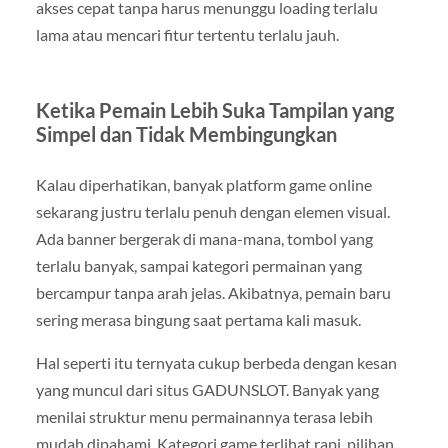
akses cepat tanpa harus menunggu loading terlalu
lama atau mencari fitur tertentu terlalu jauh.
Ketika Pemain Lebih Suka Tampilan yang
Simpel dan Tidak Membingungkan
Kalau diperhatikan, banyak platform game online
sekarang justru terlalu penuh dengan elemen visual.
Ada banner bergerak di mana-mana, tombol yang
terlalu banyak, sampai kategori permainan yang
bercampur tanpa arah jelas. Akibatnya, pemain baru
sering merasa bingung saat pertama kali masuk.
Hal seperti itu ternyata cukup berbeda dengan kesan
yang muncul dari situs GADUNSLOT. Banyak yang
menilai struktur menu permainannya terasa lebih
mudah dipahami. Kategori game terlihat rapi, pilihan