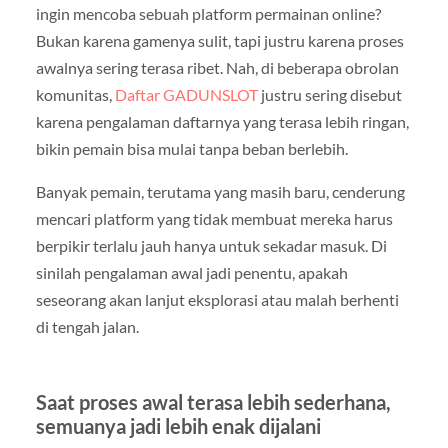
ingin mencoba sebuah platform permainan online?
Bukan karena gamenya sulit, tapi justru karena proses
awalnya sering terasa ribet. Nah, di beberapa obrolan
komunitas,
Daftar GADUNSLOT
justru sering disebut
karena pengalaman daftarnya yang terasa lebih ringan,
bikin pemain bisa mulai tanpa beban berlebih.
Banyak pemain, terutama yang masih baru, cenderung
mencari platform yang tidak membuat mereka harus
berpikir terlalu jauh hanya untuk sekadar masuk. Di
sinilah pengalaman awal jadi penentu, apakah
seseorang akan lanjut eksplorasi atau malah berhenti
di tengah jalan.
Saat proses awal terasa lebih sederhana,
semuanya jadi lebih enak dijalani