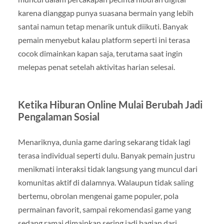
karena dianggap punya suasana bermain yang lebih
santai namun tetap menarik untuk diikuti. Banyak
pemain menyebut kalau platform seperti ini terasa
cocok dimainkan kapan saja, terutama saat ingin
melepas penat setelah aktivitas harian selesai.
Ketika Hiburan Online Mulai Berubah Jadi
Pengalaman Sosial
Menariknya, dunia game daring sekarang tidak lagi
terasa individual seperti dulu. Banyak pemain justru
menikmati interaksi tidak langsung yang muncul dari
komunitas aktif di dalamnya. Walaupun tidak saling
bertemu, obrolan mengenai game populer, pola
permainan favorit, sampai rekomendasi game yang
sedang ramai dimainkan sering jadi bagian dari