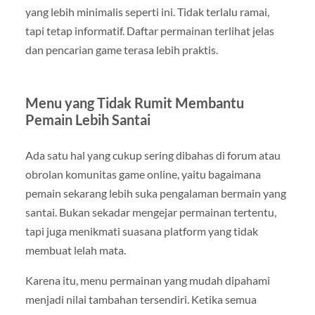
yang lebih minimalis seperti ini. Tidak terlalu ramai,
tapi tetap informatif. Daftar permainan terlihat jelas
dan pencarian game terasa lebih praktis.
Menu yang Tidak Rumit Membantu
Pemain Lebih Santai
Ada satu hal yang cukup sering dibahas di forum atau
obrolan komunitas game online, yaitu bagaimana
pemain sekarang lebih suka pengalaman bermain yang
santai. Bukan sekadar mengejar permainan tertentu,
tapi juga menikmati suasana platform yang tidak
membuat lelah mata.
Karena itu, menu permainan yang mudah dipahami
menjadi nilai tambahan tersendiri. Ketika semua