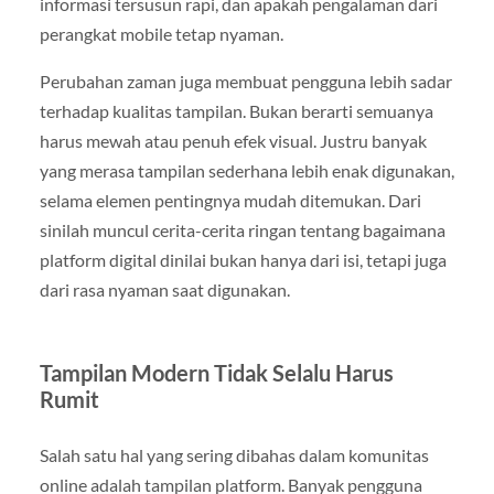
informasi tersusun rapi, dan apakah pengalaman dari
perangkat mobile tetap nyaman.
Perubahan zaman juga membuat pengguna lebih sadar
terhadap kualitas tampilan. Bukan berarti semuanya
harus mewah atau penuh efek visual. Justru banyak
yang merasa tampilan sederhana lebih enak digunakan,
selama elemen pentingnya mudah ditemukan. Dari
sinilah muncul cerita-cerita ringan tentang bagaimana
platform digital dinilai bukan hanya dari isi, tetapi juga
dari rasa nyaman saat digunakan.
Tampilan Modern Tidak Selalu Harus
Rumit
Salah satu hal yang sering dibahas dalam komunitas
online adalah tampilan platform. Banyak pengguna