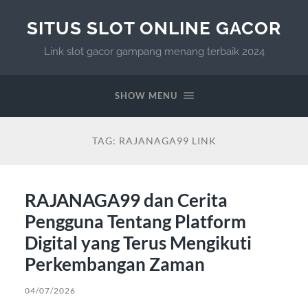
SITUS SLOT ONLINE GACOR
Link slot gacor gampang menang terbaik 2024
SHOW MENU
TAG:
RAJANAGA99 LINK
RAJANAGA99 dan Cerita
Pengguna Tentang Platform
Digital yang Terus Mengikuti
Perkembangan Zaman
04/07/2026