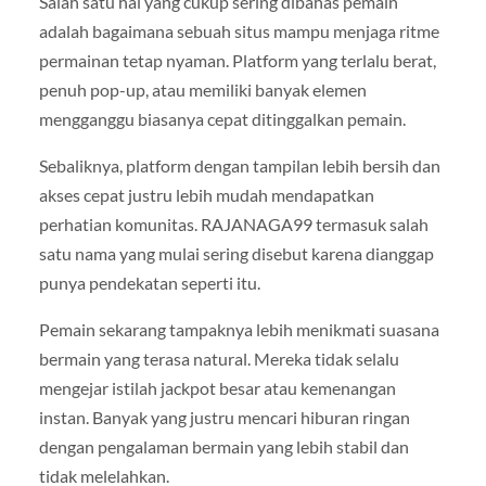
Salah satu hal yang cukup sering dibahas pemain
adalah bagaimana sebuah situs mampu menjaga ritme
permainan tetap nyaman. Platform yang terlalu berat,
penuh pop-up, atau memiliki banyak elemen
mengganggu biasanya cepat ditinggalkan pemain.
Sebaliknya, platform dengan tampilan lebih bersih dan
akses cepat justru lebih mudah mendapatkan
perhatian komunitas. RAJANAGA99 termasuk salah
satu nama yang mulai sering disebut karena dianggap
punya pendekatan seperti itu.
Pemain sekarang tampaknya lebih menikmati suasana
bermain yang terasa natural. Mereka tidak selalu
mengejar istilah jackpot besar atau kemenangan
instan. Banyak yang justru mencari hiburan ringan
dengan pengalaman bermain yang lebih stabil dan
tidak melelahkan.