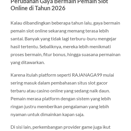
Perubahan Gaya Bermain Pemain Slot
Online di Tahun 2026
Kalau dibandingkan beberapa tahun lalu, gaya bermain
pemain slot online sekarang memang terasa lebih
santai. Banyak yang tidak lagi terburu-buru mengejar
hasil tertentu. Sebaliknya, mereka lebih menikmati
proses bermain, fitur bonus, hingga suasana permainan
yang ditawarkan.
Karena itulah platform seperti RAJANAGA99 mulai
sering masuk dalam pembahasan situs slot gacor
terbaru atau casino online yang sedang naik daun.
Pemain merasa platform dengan sistem yang lebih
ringan justru memberikan pengalaman yang lebih
nyaman untuk dimainkan kapan saja.
Di sisi lain, perkembangan provider game juga ikut