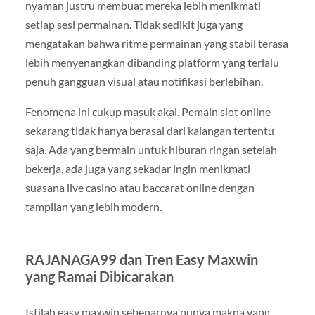
nyaman justru membuat mereka lebih menikmati
setiap sesi permainan. Tidak sedikit juga yang
mengatakan bahwa ritme permainan yang stabil terasa
lebih menyenangkan dibanding platform yang terlalu
penuh gangguan visual atau notifikasi berlebihan.
Fenomena ini cukup masuk akal. Pemain slot online
sekarang tidak hanya berasal dari kalangan tertentu
saja. Ada yang bermain untuk hiburan ringan setelah
bekerja, ada juga yang sekadar ingin menikmati
suasana live casino atau baccarat online dengan
tampilan yang lebih modern.
RAJANAGA99 dan Tren Easy Maxwin
yang Ramai Dibicarakan
Istilah easy maxwin sebenarnya punya makna yang