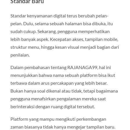
Standar Baru
Standar kenyamanan digital terus berubah pelan-
pelan. Dulu, selama sebuah halaman bisa dibuka, itu
sudah cukup. Sekarang, pengguna memperhatikan
lebih banyak aspek. Kecepatan akses, tampilan mobile,
struktur menu, hingga kesan visual menjadi bagian dari
penilaian.
Dalam pembahasan tentang RAJANAGA99, hal ini
menunjukkan bahwa nama sebuah platform bisa ikut
terbawa dalam arus percakapan yang lebih besar.
Bukan hanya soal dikenal atau tidak, tetapi bagaimana
pengguna menafsirkan pengalaman mereka saat
berinteraksi dengan ruang digital tersebut.
Platform yang mampu mengikuti perkembangan
zaman biasanya tidak hanya mengejar tampilan baru.