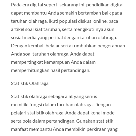
Pada era digital seperti sekarang ini, pendidikan digital
dapat membantu Anda semakin bertambah baik pada
taruhan olahraga. Ikuti populasi diskusi online, baca
artikel soal kiat taruhan, serta mengikutiinya akun
sosial media yang perihal dengan taruhan olahraga.
Dengan kembali belajar serta tumbuhkan pengetahuan
Anda soal taruhan olahraga, Anda dapat
mempertingkat kemampuan Anda dalam
memperhitungkan hasil pertandingan.
Statistik Olahraga
Statistik olahraga sebagai alat yang serius
memiliki fungsi dalam taruhan olahraga. Dengan
pelajari statistik olahraga, Anda dapat kenal mode
serta pola dalam pertandingan. Gunakan statistik
manfaat membantu Anda membikin perkiraan yang