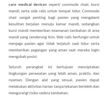
care medical devices
seperti commode chair, kursi
mandi, serta side rails untuk tempat tidur. Commode
chair sangat penting bagi pasien yang mengalami
kesulitan berjalan menuju kamar mandi, sedangkan
kursi mandi memberikan keamanan tambahan di area
mandi yang cenderung licin. Side rails berfungsi untuk
menjaga pasien agar tidak terjatuh saat tidur serta
memberikan pegangan yang aman saat mereka ingin
mengubah posisi.
Seluruh perangkat ini bertujuan menciptakan
lingkungan perawatan yang lebih aman, praktis, dan
nyaman. Dengan alat yang sesuai, pasien dapat
melakukan aktivitas harian tanpa tekanan berlebih dan
mengurangi risiko cedera tambahan.