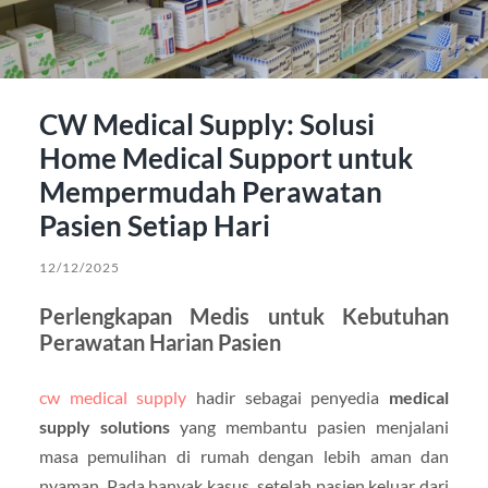
CW Medical Supply: Solusi
Home Medical Support untuk
Mempermudah Perawatan
Pasien Setiap Hari
12/12/2025
Perlengkapan Medis untuk Kebutuhan
Perawatan Harian Pasien
cw medical supply
hadir sebagai penyedia
medical
supply solutions
yang membantu pasien menjalani
masa pemulihan di rumah dengan lebih aman dan
nyaman. Pada banyak kasus, setelah pasien keluar dari