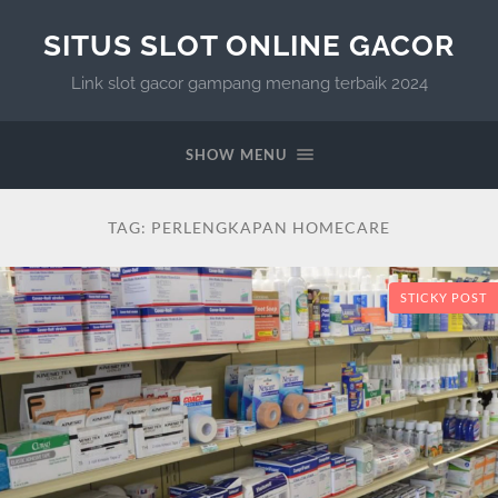
SITUS SLOT ONLINE GACOR
Link slot gacor gampang menang terbaik 2024
SHOW MENU
TAG:
PERLENGKAPAN HOMECARE
STICKY POST