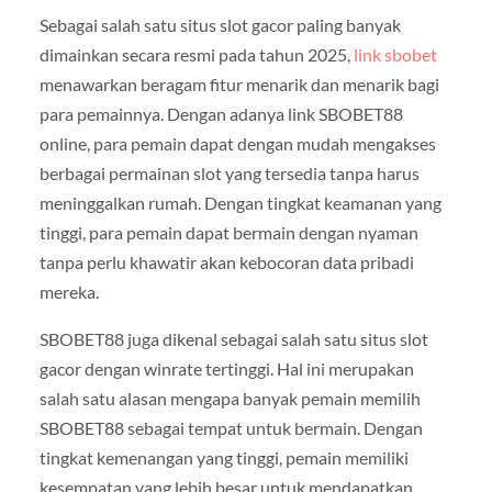
Sebagai salah satu situs slot gacor paling banyak
dimainkan secara resmi pada tahun 2025,
link sbobet
menawarkan beragam fitur menarik dan menarik bagi
para pemainnya. Dengan adanya link SBOBET88
online, para pemain dapat dengan mudah mengakses
berbagai permainan slot yang tersedia tanpa harus
meninggalkan rumah. Dengan tingkat keamanan yang
tinggi, para pemain dapat bermain dengan nyaman
tanpa perlu khawatir akan kebocoran data pribadi
mereka.
SBOBET88 juga dikenal sebagai salah satu situs slot
gacor dengan winrate tertinggi. Hal ini merupakan
salah satu alasan mengapa banyak pemain memilih
SBOBET88 sebagai tempat untuk bermain. Dengan
tingkat kemenangan yang tinggi, pemain memiliki
kesempatan yang lebih besar untuk mendapatkan