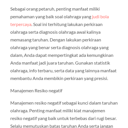
Sebagai orang petaruh, penting manfaat miliki
pemahaman yang baik soal olahraga yang
judi bola
terpercaya
. Soal ini terhitung lakukan perkiraan
olahraga serta diagnosis olahraga awal kalinya
memasang taruhan. Dengan lakukan perkiraan
olahraga yang benar serta diagnosis olahraga yang
dalam, Anda dapat mempertingkat ada kemungkinan
Anda manfaat jadi juara taruhan. Gunakan statistik
olahraga, info terbaru, serta data yang lainnya manfaat
membantu Anda membikin perkiraan yang presisi.
Manajemen Resiko negatif
Manajemen resiko negatif sebagai kunci dalam taruhan
olahraga. Penting manfaat miliki kiat manajemen
resiko negatif yang baik untuk terbebas dari rugi besar.
Selalu memutuskan batas taruhan Anda serta jangan