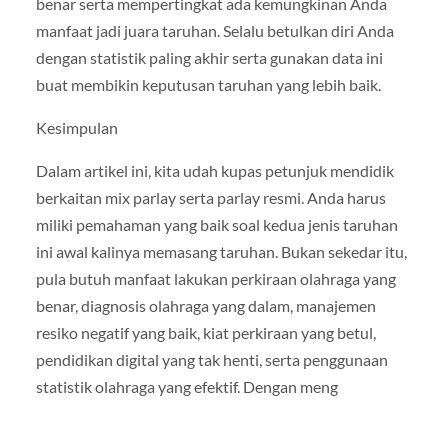
benar serta mempertingkat ada kemungkinan Anda
manfaat jadi juara taruhan. Selalu betulkan diri Anda
dengan statistik paling akhir serta gunakan data ini
buat membikin keputusan taruhan yang lebih baik.
Kesimpulan
Dalam artikel ini, kita udah kupas petunjuk mendidik
berkaitan mix parlay serta parlay resmi. Anda harus
miliki pemahaman yang baik soal kedua jenis taruhan
ini awal kalinya memasang taruhan. Bukan sekedar itu,
pula butuh manfaat lakukan perkiraan olahraga yang
benar, diagnosis olahraga yang dalam, manajemen
resiko negatif yang baik, kiat perkiraan yang betul,
pendidikan digital yang tak henti, serta penggunaan
statistik olahraga yang efektif. Dengan meng