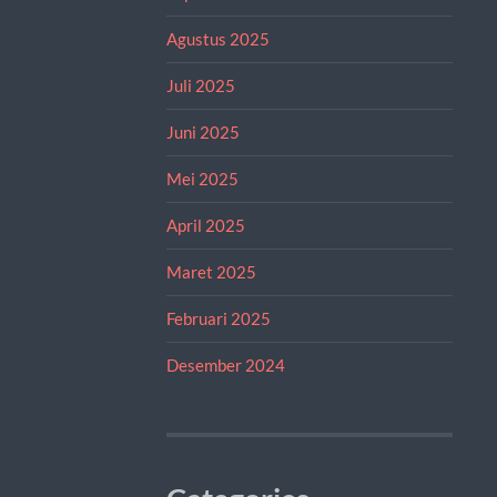
Agustus 2025
Juli 2025
Juni 2025
Mei 2025
April 2025
Maret 2025
Februari 2025
Desember 2024