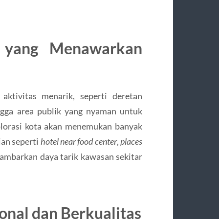
l yang Menawarkan
aktivitas menarik, seperti deretan
hingga area publik yang nyaman untuk
plorasi kota akan menemukan banyak
ian seperti
hotel near food center
,
places
mbarkan daya tarik kawasan sekitar
onal dan Berkualitas