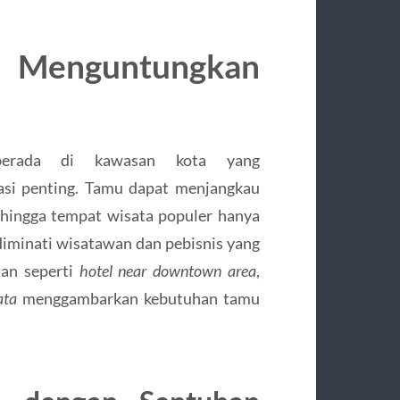
ng Menguntungkan
rada di kawasan kota yang
asi penting. Tamu dapat menjangkau
, hingga tempat wisata populer hanya
 diminati wisatawan dan pebisnis yang
ian seperti
hotel near downtown area
,
ata
menggambarkan kebutuhan tamu