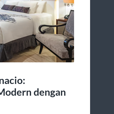
nacio:
Modern dengan