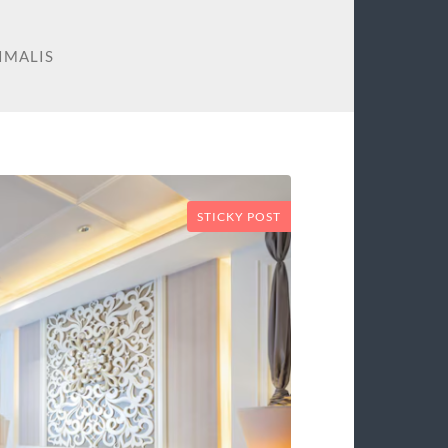
IMALIS
STICKY POST