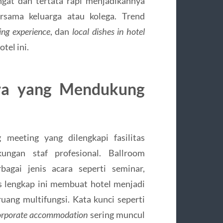
ngat dan tertata rapi menjadikannya
rsama keluarga atau kolega. Trend
ing experience
, dan
local dishes in hotel
tel ini.
cara yang Mendukung
 meeting yang dilengkapi fasilitas
kungan staf profesional. Ballroom
bagai jenis acara seperti seminar,
as lengkap ini membuat hotel menjadi
ang multifungsi. Kata kunci seperti
orporate accommodation
sering muncul