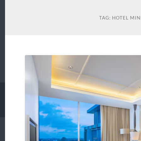
TAG:
HOTEL MIN