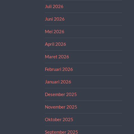
Juli 2026
Juni 2026
Mei 2026
April 2026
Maret 2026
Februari 2026
Januari 2026
Desember 2025
November 2025
Oktober 2025
September 2025