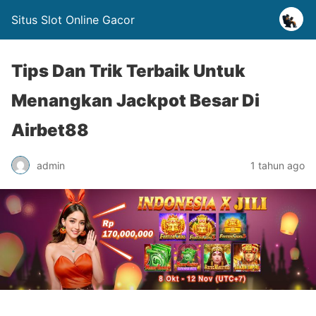
Situs Slot Online Gacor
Tips Dan Trik Terbaik Untuk
Menangkan Jackpot Besar Di
Airbet88
admin
1 tahun ago