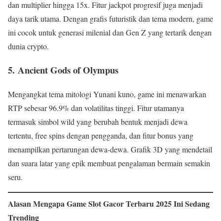
dan multiplier hingga 15x. Fitur jackpot progresif juga menjadi
daya tarik utama. Dengan grafis futuristik dan tema modern, game
ini cocok untuk generasi milenial dan Gen Z yang tertarik dengan
dunia crypto.
5.
Ancient Gods of Olympus
Mengangkat tema mitologi Yunani kuno, game ini menawarkan
RTP sebesar 96.9% dan volatilitas tinggi. Fitur utamanya
termasuk simbol wild yang berubah bentuk menjadi dewa
tertentu, free spins dengan pengganda, dan fitur bonus yang
menampilkan pertarungan dewa-dewa. Grafik 3D yang mendetail
dan suara latar yang epik membuat pengalaman bermain semakin
seru.
Alasan Mengapa Game Slot Gacor Terbaru 2025 Ini Sedang
Trending