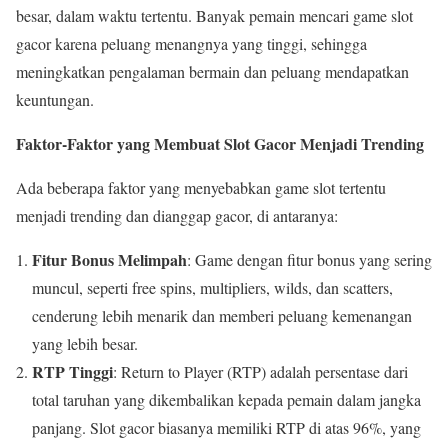
besar, dalam waktu tertentu. Banyak pemain mencari game slot
gacor karena peluang menangnya yang tinggi, sehingga
meningkatkan pengalaman bermain dan peluang mendapatkan
keuntungan.
Faktor-Faktor yang Membuat Slot Gacor Menjadi Trending
Ada beberapa faktor yang menyebabkan game slot tertentu
menjadi trending dan dianggap gacor, di antaranya:
Fitur Bonus Melimpah
: Game dengan fitur bonus yang sering
muncul, seperti free spins, multipliers, wilds, dan scatters,
cenderung lebih menarik dan memberi peluang kemenangan
yang lebih besar.
RTP Tinggi
: Return to Player (RTP) adalah persentase dari
total taruhan yang dikembalikan kepada pemain dalam jangka
panjang. Slot gacor biasanya memiliki RTP di atas 96%, yang