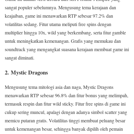
sangat populer sebelumnya. Mengusung tema kerajaan dan
keajaiban, game ini menawarkan RTP sebesar 97.2% dan
volatilitas sedang. Fitur utama meliputi free spins dengan
multiplier hingga 10x, wild yang berkembang, serta fitur gamble
untuk meningkatkan kemenangan. Grafis yang memukau dan
soundtrack yang mengangkat suasana kerajaan membuat game ini
sangat diminati.
2.
Mystic Dragons
Mengusung tema mitologi asia dan naga, Mystic Dragons
menawarkan RTP sebesar 96.8% dan fitur bonus yang melimpah,
termasuk respin dan fitur wild sticky. Fitur free spins di game ini
cukup sering muncul, apalagi dengan adanya simbol scatter yang
memicu putaran gratis. Volatilitas tinggi membuat peluang besar
untuk kemenangan besar, sehingga banyak dipilih oleh pemain